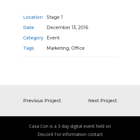
Location
Stage 1
Date
December 13, 2016
Category
Event
Tags
Marketing, Office
Previous Project
Next Project
Casa Con is a 3-day digital event held on
Discord For information contact