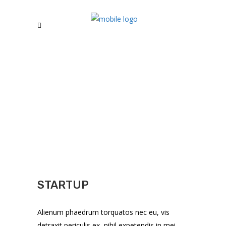
STARTUP
Alienum phaedrum torquatos nec eu, vis
detraxit periculis ex, nihil expetendis in mei.